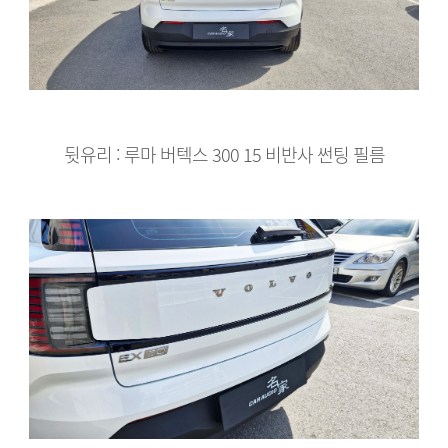
뒷유리 : 루마 버텍스 300 15 비반사 썬팅 필름