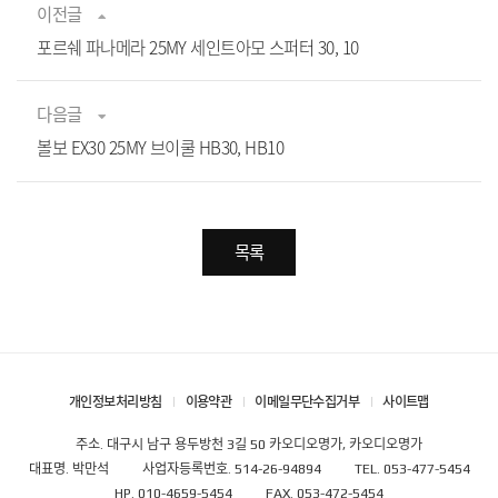
이전글
포르쉐 파나메라 25MY 세인트아모 스퍼터 30, 10
다음글
볼보 EX30 25MY 브이쿨 HB30, HB10
목록
개인정보처리방침
이용약관
이메일무단수집거부
사이트맵
주소. 대구시 남구 용두방천 3길 50 카오디오명가, 카오디오명가
대표명. 박만석
사업자등록번호. 514-26-94894
TEL. 053-477-5454
HP. 010-4659-5454
FAX. 053-472-5454