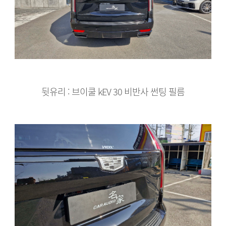
뒷유리 : 브이쿨 kEV 30 비반사 썬팅 필름